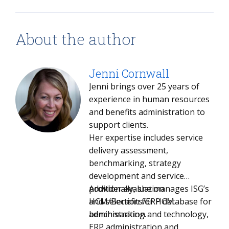
About the author
Jenni Cornwall
Jenni brings over 25 years of
experience in human resources
and benefits administration to
support clients.
Her expertise includes service
delivery assessment,
benchmarking, strategy
development and service
provider evaluation
Additionally, she manages ISG’s
and selection for HCM
HCM/Benefits/ERP database for
administration and technology,
benchmarking.
ERP administration and