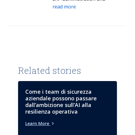
technology, and system
read more
integration.
Related stories
Come i team di sicurezza
aziendale possono passare
dall’ambizione sull’AI alla
resilienza operativa
Learn More