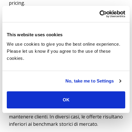
pricing.
Trend dei prezzi nella
benefits administration
This website uses cookies
Outsourcing H&W e DC: continua la
We use cookies to give you the best online experience.
compressione dei costi
Please let us know if you agree to the use of these
cookies.
Nel 2025 e nel 2026 (year-to-date), i prezzi
dell’outsourcing per Health & Welfare (H&W) e
Defined Contribution (DC) sono inferiori di circa il
No, take me to Settings
24%-26% rispetto a tre anni fa.
Questa riduzione è guidata da un’intensa
OK
competizione nelle gare tra provider, molti dei quali
adottano pricing aggressivo per acquisire o
mantenere clienti. In diversi casi, le offerte risultano
inferiori ai benchmark storici di mercato.