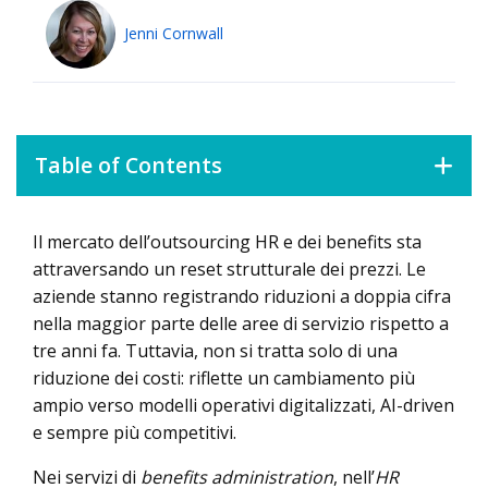
Jenni Cornwall
Table of Contents
Il mercato dell’outsourcing HR e dei benefits sta
Trend dei prezzi HCM SaaS
attraversando un reset strutturale dei prezzi. Le
Trend dei prezzi nell’HR outsourcing
aziende stanno registrando riduzioni a doppia cifra
nella maggior parte delle aree di servizio rispetto a
Trend dei prezzi nella benefits administration
tre anni fa. Tuttavia, non si tratta solo di una
Implicazioni per i team HR
riduzione dei costi: riflette un cambiamento più
ampio verso modelli operativi digitalizzati, AI-driven
e sempre più competitivi.
Nei servizi di
benefits administration
, nell’
HR